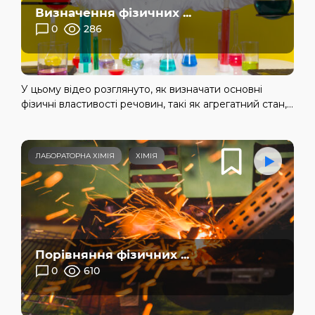
Визначення фізичних ...
0
286
У цьому відео розглянуто, як визначати основні
фізичні властивості речовин, такі як агрегатний стан,...
ЛАБОРАТОРНА ХІМІЯ
ХІМІЯ
Порівняння фізичних ...
0
610