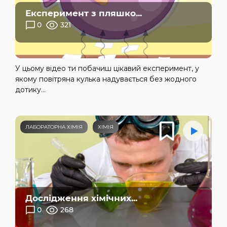
Експеримент з пляшко...
0
321
У цьому відео ти побачиш цікавий експеримент, у
якому повітряна кулька надувається без жодного
дотику...
ЛАБОРАТОРНА ХІМІЯ
ХІМІЯ
Дослідження хімічних...
0
268