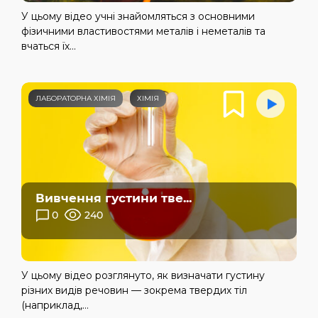
У цьому відео учні знайомляться з основними
фізичними властивостями металів і неметалів та
вчаться їх...
ЛАБОРАТОРНА ХІМІЯ
ХІМІЯ
Вивчення густини тве...
0
240
У цьому відео розглянуто, як визначати густину
різних видів речовин — зокрема твердих тіл
(наприклад,...