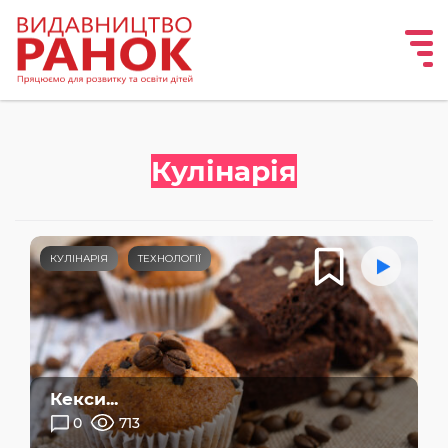
Кулінарія
КУЛІНАРІЯ
ТЕХНОЛОГІЇ
Кекси...
0
713