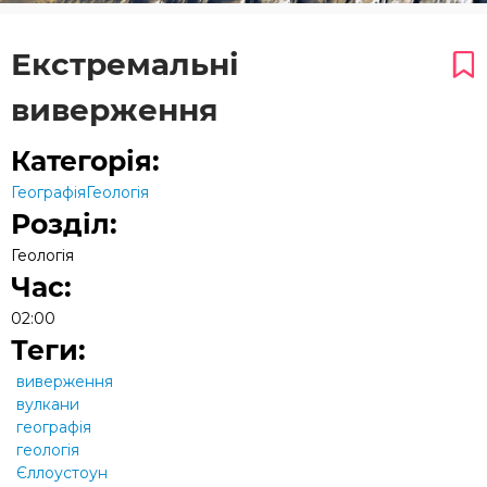
Екстремальні
виверження
Категорія:
Географія
Геологія
Розділ:
Геологія
Час:
02:00
Теги:
виверження
вулкани
географія
геологія
Єллоустоун