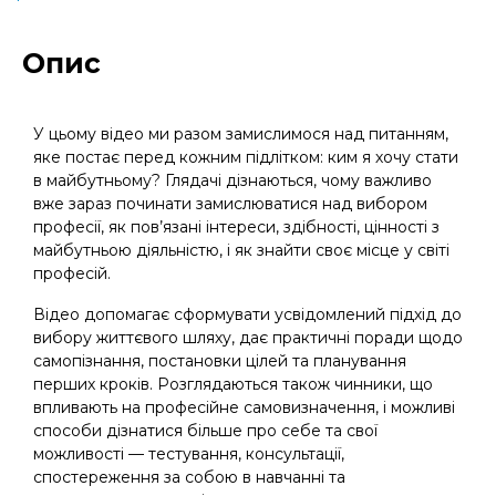
Опис
У цьому відео ми разом замислимося над питанням,
яке постає перед кожним підлітком: ким я хочу стати
в майбутньому? Глядачі дізнаються, чому важливо
вже зараз починати замислюватися над вибором
професії, як пов’язані інтереси, здібності, цінності з
майбутньою діяльністю, і як знайти своє місце у світі
професій.
Відео допомагає сформувати усвідомлений підхід до
вибору життєвого шляху, дає практичні поради щодо
самопізнання, постановки цілей та планування
перших кроків. Розглядаються також чинники, що
впливають на професійне самовизначення, і можливі
способи дізнатися більше про себе та свої
можливості — тестування, консультації,
спостереження за собою в навчанні та