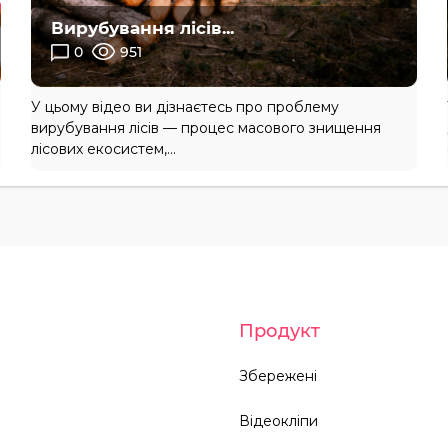
Вирубування лісів...
0
951
У цьому відео ви дізнаєтесь про проблему
вирубування лісів — процес масового знищення
лісових екосистем,...
Продукт
Збережені
Відеокліпи