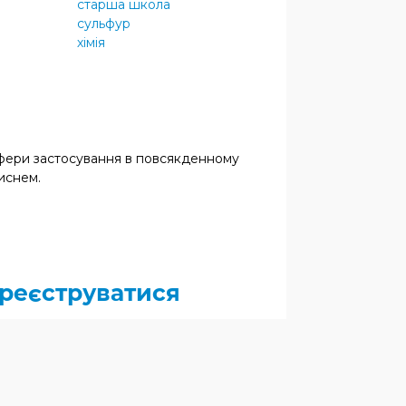
старша школа
сульфур
хімія
і сфери застосування в повсякденному
киснем.
реєструватися